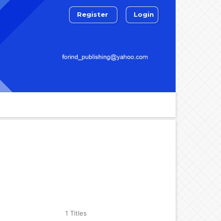
Register
Login
Search
1 Titles