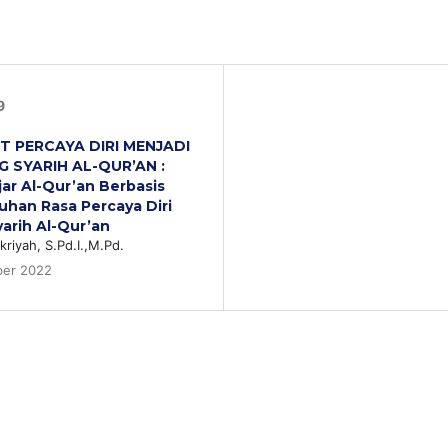
9
AT PERCAYA DIRI MENJADI
 SYARIH AL-QUR’AN :
ar Al-Qur’an Berbasis
han Rasa Percaya Diri
arih Al-Qur’an
kriyah, S.Pd.I.,M.Pd.
ber 2022