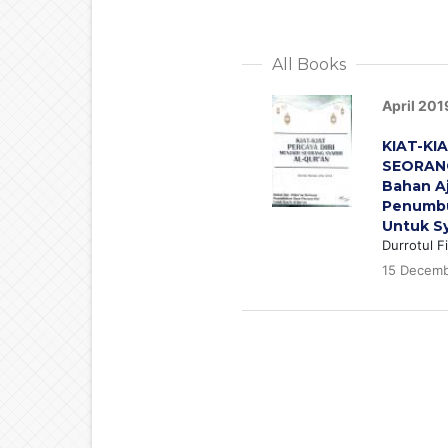
All Books
April 201
KIAT-KI
SEORANG
Bahan Aj
Penumbu
Untuk Sy
Durrotul Fi
15 Decem